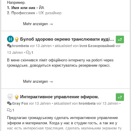
Например.
1. Имя или ник -
ЙА
2. Профессиия -
UX дизайнер
3. Чем хотите помочь -
консультация и первая помощь
дизайнера, от создании концепции и её проверки до её
Mehr anzeigen →
реализации.
4. Сколько времени вам удобно этому посвятить и в какоке
Булоб здорово окремо транслювати аудіострім.
время и дни недели -
1 час в будни и 2 часа в выходные дни
+7
----------------------------------------------
hrombeta
vor 13 Jahren
•
aktualisiert von
Ілля Безкоровайний
vor
Шаблон:
13 Jahren
•
1
1. Имя или ник -
В мене скінчився ліміт офіційного інтернету на роботі через
2. Профессиия -
громадське, доводиться користуватись резервним проксі.
3. Чем хотите помочь -
4. Сколько времени вам удобно этому посвятить и в какоке
kocTomaxa
время и дни недели -
Mehr anzeigen →
Интерактивное управление эфиром.
+7
Gray Fox
vor 13 Jahren
•
aktualisiert von
hrombeta
vor 13 Jahren
•
1
Предлагаю громадському сделать интерактивное управление
эфиром и материалом. Когда у нас в студии гость, а так же у
нас есть интересная трасляция, сделать маленьким экраном ту