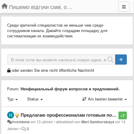
Пишемо відгуки самі, обговорюємо інші ідеї та пропозиції до Громадського Телебачення
Среди зрителей специалистов не меньше чем среди
сотрудников канала. Давайте создадим площадку для
систематизации их взаимодействия.
oder senden Sie eine nicht öffentliche Nachricht
Forum:
Неофициальный форум вопросов и предложений.
Typ
Status
Am besten bewertet
Предлагаю профессионалам готовым поучаствовать в развитии громадського тв оставить в этой теме свой ник/название профессии
+7
hrombeta
vor 13 Jahren
•
aktualisiert von
Mari Samborskaya
vor 13
Jahren
•
2