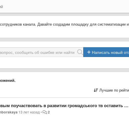
ий
 сотрудников канала. Давайте создадим площадку для систематизации и
Написать новый от
ложений.
Лучшие по рейти
ть в развитии громадського тв оставить в этой теме свой ник/название профессии
mborskaya
13 лет назад
•
2