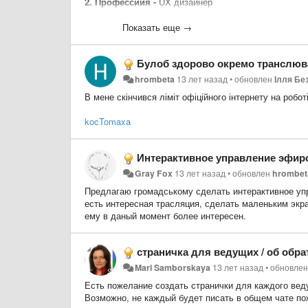
2. Профессиия -
UX дизайнер
3. Чем хотите помочь -
консультация и первая помо
4. Сколько времени вам удобно этому посвятить 
Показать еще →
----------------------------------------------
Шаблон:
Булоб здорово окремо транслюва
1. Имя или ник -
2. Профессиия -
hrombeta
13 лет назад
•
обновлен
Ілля Бе
3. Чем хотите помочь -
В мене скінчився ліміт офіційного інтернету на робо
4. Сколько времени вам удобно этому посвятить 
kocTomaxa
Интерактивное управление эфир
Gray Fox
13 лет назад
•
обновлен
hrombet
Предлагаю громадському сделать интерактивное упра
есть интересная трасляция, сделать маленьким экр
ему в даный момент более интересен.
страничка для ведущих / об обра
Mari Samborskaya
13 лет назад
•
обновле
Есть пожелание создать странички для каждого веду
Возможно, не каждый будет писать в общем чате по