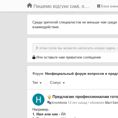
Пишемо відгуки самі, обговорюємо інші ідеї та пропозиції до Громадського Телебачення
База знан
Среди зрителей специалистов не меньше чем среди
взаимодействия.
Или оставьте нам приватное сообщение
Форум:
Неофициальный форум вопросов и пред
Тип
Статус
Предлагаю профессионалам готовым поучаствова
hrombeta
13 лет назад
•
обновлен
Mari Sa
Например.
1. Имя или ник -
ЙА