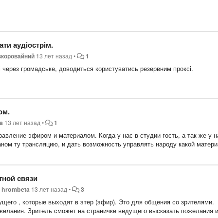
щь дизайнера, от создании концепции и её проверки до её реализации.
и в какоке время и дни недели -
1 час в будни и 2 часа в выходные д
ти аудіострім.
зкоровайний
13 лет назад
•
1
ті через громадське, доводиться користуватись резервним проксі.
и в какоке время и дни недели -
ом.
a
13 лет назад
•
1
вление эфиром и материалом. Когда у нас в студии гость, а так же у н
аном ту трансляцию, и дать возможность управлять народу какой матер
тной связи
н
hrombeta
13 лет назад
•
3
щего , которые выходят в этер (эфир). Это для общения со зрителями.
желания. Зритель сможет на страничке ведущего высказать пожелания 