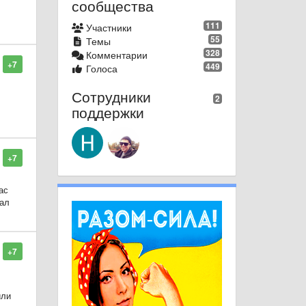
сообщества
111
ни
Участники
55
Темы
328
Комментарии
+7
449
Голоса
Сотрудники
2
поддержки
+7
ас
иал
+7
или