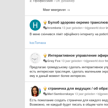
2. Профессиия -
UX дизайнер
3. Чем хотите помочь -
консультация и первая помо
4. Сколько времени вам удобно этому посвятить 
Meer weergeven →
----------------------------------------------
Шаблон:
Булоб здорово окремо транслюва
1. Имя или ник -
2. Профессиия -
hrombeta
13 jaar geleden
•
bijgewerkt door
І
3. Чем хотите помочь -
В мене скінчився ліміт офіційного інтернету на робо
4. Сколько времени вам удобно этому посвятить 
kocTomaxa
Интерактивное управление эфир
Gray Fox
13 jaar geleden
•
bijgewerkt door
h
Предлагаю громадському сделать интерактивное упра
есть интересная трасляция, сделать маленьким экр
ему в даный момент более интересен.
страничка для ведущих / об обра
Mari Samborskaya
13 jaar geleden
•
bijgewe
Есть пожелание создать странички для каждого веду
Возможно, не каждый будет писать в общем чате по