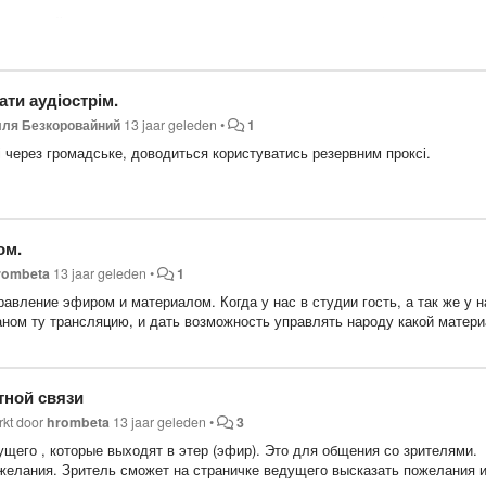
щь дизайнера, от создании концепции и её проверки до её реализации.
и в какоке время и дни недели -
1 час в будни и 2 часа в выходные д
ти аудіострім.
лля Безкоровайний
13 jaar geleden
•
1
ті через громадське, доводиться користуватись резервним проксі.
и в какоке время и дни недели -
ом.
rombeta
13 jaar geleden
•
1
вление эфиром и материалом. Когда у нас в студии гость, а так же у н
аном ту трансляцию, и дать возможность управлять народу какой матер
тной связи
rkt door
hrombeta
13 jaar geleden
•
3
щего , которые выходят в этер (эфир). Это для общения со зрителями.
желания. Зритель сможет на страничке ведущего высказать пожелания 