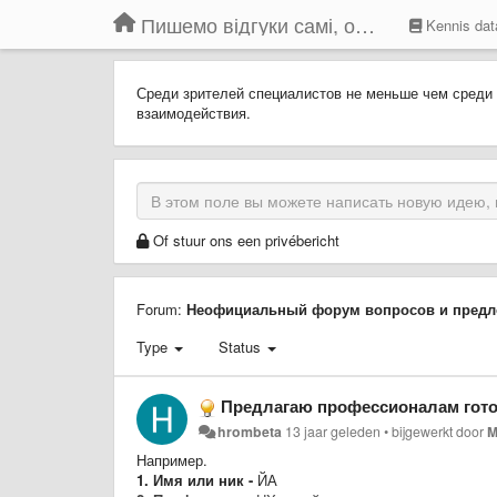
Пишемо відгуки самі, обговорюємо інші ідеї та пропозиції до Громадського Телебачення
Kennis dat
Среди зрителей специалистов не меньше чем среди
взаимодействия.
Of stuur ons een privébericht
Forum:
Неофициальный форум вопросов и предл
Type
Status
Предлагаю профессионалам готовым поучаствова
hrombeta
13 jaar geleden
•
bijgewerkt door
M
Например.
1. Имя или ник -
ЙА