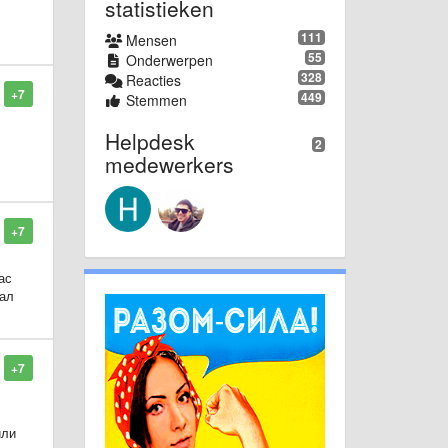
statistieken
111
ни
Mensen
55
Onderwerpen
328
Reacties
+7
449
Stemmen
Helpdesk
2
medewerkers
+7
ас
иал
+7
или