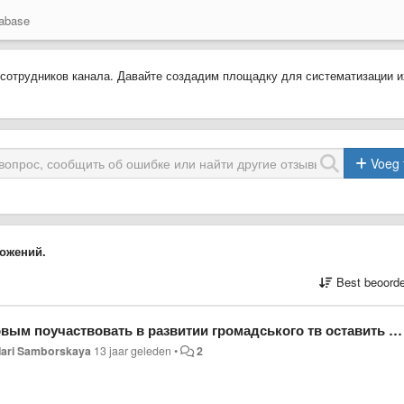
abase
 сотрудников канала. Давайте создадим площадку для систематизации и
Voeg 
ожений.
Best beoorde
ть в развитии громадського тв оставить в этой теме свой ник/название профессии
ari Samborskaya
13 jaar geleden
•
2