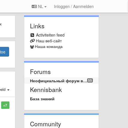
NL
Inloggen / Aanmelden
х
Links
Activiteiten feed
Наш веб-сайт
Наша команда
toe
Forums
Неофициальный форум вопросов и предложений.
55
Kennisbank
eld
База знаний
+7
Community