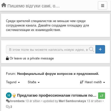
Пишемо відгуки самі, обговорюємо інші ідеї та пропозиції до Громадського Телебачення
Среди зрителей специалистов не меньше чем среди
сотрудников канала. Давайте создадим площадку для
систематизации их взаимодействия.
Or leave us a private message
Forum:
Неофициальный форум вопросов и предложений.
Tegund
Staða
Hæst metið
Предлагаю профессионалам готовым поучаствовать в развитии громадського тв оставить в этой теме свой ник/название профессии
+7
hrombeta
13 ár síðan
•
updated by
Mari Samborskaya
13 ár síðan
•
2