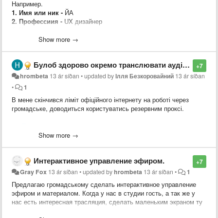
Например.
1. Имя или ник -
ЙА
2. Профессиия -
UX дизайнер
3. Чем хотите помочь -
консультация и первая помощь
дизайнера, от создании концепции и её проверки до её
Show more →
реализации.
4. Сколько времени вам удобно этому посвятить и в какоке
Булоб здорово окремо транслювати аудіострім.
время и дни недели -
1 час в будни и 2 часа в выходные дни
+7
----------------------------------------------
hrombeta
13 ár síðan
•
updated by
Ілля Безкоровайний
13 ár síðan
Шаблон:
•
1
1. Имя или ник -
В мене скінчився ліміт офіційного інтернету на роботі через
2. Профессиия -
громадське, доводиться користуватись резервним проксі.
3. Чем хотите помочь -
4. Сколько времени вам удобно этому посвятить и в какоке
kocTomaxa
время и дни недели -
Show more →
Интерактивное управление эфиром.
+7
Gray Fox
13 ár síðan
•
updated by
hrombeta
13 ár síðan
•
1
Предлагаю громадському сделать интерактивное управление
эфиром и материалом. Когда у нас в студии гость, а так же у
нас есть интересная трасляция, сделать маленьким экраном ту
трансляцию, и дать возможность управлять народу какой