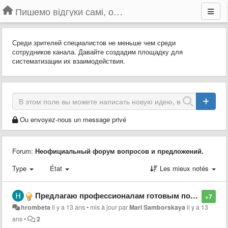
Пишемо відгуки самі, обговорюємо інші ідеї та пропозиції до Громадського Телебачення
Среди зрителей специалистов не меньше чем среди
сотрудников канала. Давайте создадим площадку для
систематизации их взаимодействия.
Ou envoyez-nous un message privé
Forum:
Неофициальный форум вопросов и предложений.
Type
État
Les mieux notés
Предлагаю профессионалам готовым поучаствовать в развитии громадського тв оставить в этой теме свой ник/название профессии
+7
hrombeta
il y a 13 ans
•
mis à jour par
Mari Samborskaya
il y a 13
ans
•
2