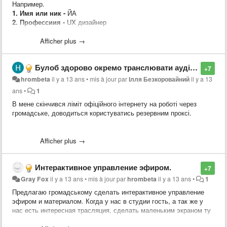
Например.
1. Имя или ник -
ЙА
2. Профессиия -
UX дизайнер
3. Чем хотите помочь -
консультация и первая помощь
дизайнера, от создании концепции и её проверки до её
Afficher plus →
реализации.
4. Сколько времени вам удобно этому посвятить и в какоке
Булоб здорово окремо транслювати аудіострім.
время и дни недели -
1 час в будни и 2 часа в выходные дни
+7
----------------------------------------------
hrombeta
il y a 13 ans
•
mis à jour par
Ілля Безкоровайний
il y a 13
Шаблон:
ans
•
1
1. Имя или ник -
В мене скінчився ліміт офіційного інтернету на роботі через
2. Профессиия -
громадське, доводиться користуватись резервним проксі.
3. Чем хотите помочь -
4. Сколько времени вам удобно этому посвятить и в какоке
kocTomaxa
время и дни недели -
Afficher plus →
Интерактивное управление эфиром.
+7
Gray Fox
il y a 13 ans
•
mis à jour par
hrombeta
il y a 13 ans
•
1
Предлагаю громадському сделать интерактивное управление
эфиром и материалом. Когда у нас в студии гость, а так же у
нас есть интересная трасляция, сделать маленьким экраном ту
трансляцию, и дать возможность управлять народу какой