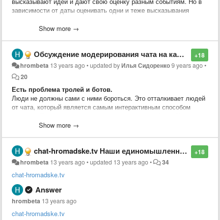
высказывают идеи и дают свою оценку разным событиям. Но в
зависимости от даты оценивать одни и теже высказывания
можно по-разному.
Show more →
Идея из чата.
Обсуждение модерирования чата на канале youtube.
+18
hrombeta
13 years ago
•
updated by
Илья Сидоренко
9 years ago
•
20
Есть проблема тролей и ботов.
Люди не должны сами с ними бороться. Это отталкивает людей
от чата, который является самым интерактивным способом
взаимодействия и реакции на происходящее в эфире. Кроме
того иммено его состояниеоказывает значительное влияние на
Show more →
лояльность существующих зрителей и на превлечение новых.
chat-hromadske.tv Наши единомышленники. Рекомендую!
Троли и боты пытаются "розсеять толпу".
+18
Розсеим их первыми!
hrombeta
13 years ago
•
updated
13 years ago
•
34
chat-hromadske.tv
Со своей стороны пердлагаю организацию площадки, которая на
основе IT сообщества объединит волонтёров готовых
Answer
самоорганизоваться и оказать посильную
hrombeta
13 years ago
помощь(
hromadsketvbeta.userecho.com
). Начиная от нарезки
дневных эфиров на отдельные ролики до разноплановой IT
chat-hromadske.tv