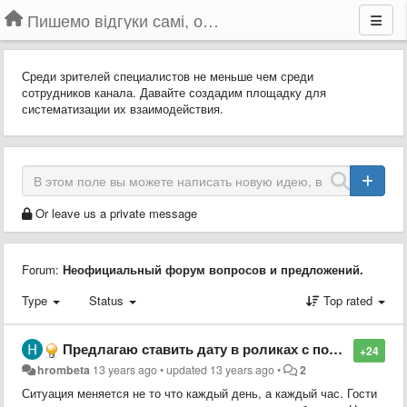
Пишемо відгуки самі, обговорюємо інші ідеї та пропозиції до Громадського Телебачення
Среди зрителей специалистов не меньше чем среди
сотрудников канала. Давайте создадим площадку для
систематизации их взаимодействия.
Or leave us a private message
Forum:
Неофициальный форум вопросов и предложений.
Type
Status
Top rated
Предлагаю ставить дату в роликах с пометкой "повтор"
+24
hrombeta
13 years ago
•
updated
13 years ago
•
2
Ситуация меняется не то что каждый день, а каждый час. Гости